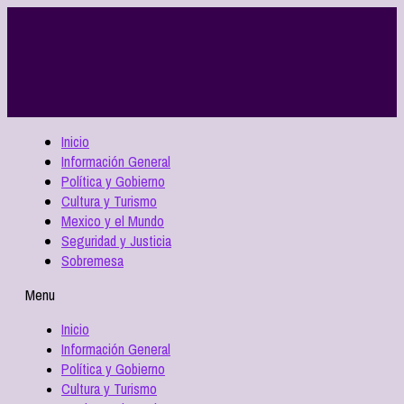
Inicio
Información General
Política y Gobierno
Cultura y Turismo
Mexico y el Mundo
Seguridad y Justicia
Sobremesa
Menu
Inicio
Información General
Política y Gobierno
Cultura y Turismo