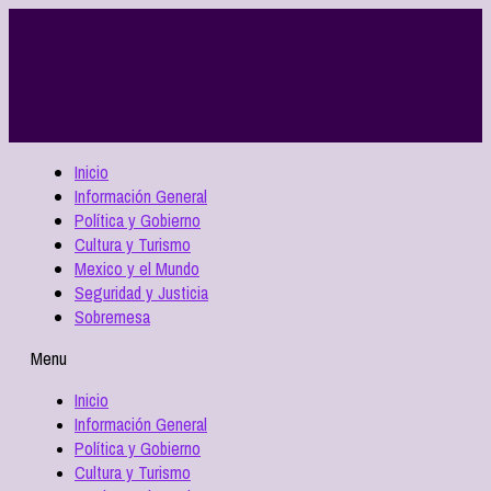
Inicio
Información General
Política y Gobierno
Cultura y Turismo
Mexico y el Mundo
Seguridad y Justicia
Sobremesa
Menu
Inicio
Información General
Política y Gobierno
Cultura y Turismo