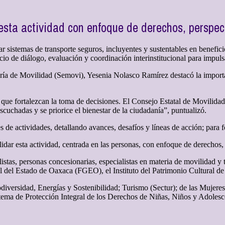
esta actividad con enfoque de derechos, perspec
ar sistemas de transporte seguros, incluyentes y sustentables en benefic
o de diálogo, evaluación y coordinación interinstitucional para impulsar
taría de Movilidad (Semovi), Yesenia Nolasco Ramírez destacó la impor
 que fortalezcan la toma de decisiones. El Consejo Estatal de Movilid
cuchadas y se priorice el bienestar de la ciudadanía”, puntualizó.
de actividades, detallando avances, desafíos y líneas de acción; para fo
idar esta actividad, centrada en las personas, con enfoque de derechos,
clistas, personas concesionarias, especialistas en materia de movilidad y
eral del Estado de Oaxaca (FGEO), el Instituto del Patrimonio Cultural 
diversidad, Energías y Sostenibilidad; Turismo (Sectur); de las Mujere
tema de Protección Integral de los Derechos de Niñas, Niños y Adolesc