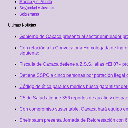
Mexico y el Mundo
Seguridad y Justicia
Sobremesa
Ultimas Noticias
Gobierno de Oaxaca presenta al sector empleador p
Con relación a la Convocatoria Homologada de Ingres
siguiente:
Fiscalía de Oaxaca detiene a Z.S.S., alias «El 07» p
Detiene SSPC a cinco personas por portación ilegal 
Código de ética para los medios busca garantizar de
C5 de Salud atiende 356 reportes de auxilio y desp
Con compromiso sustentable, Oaxaca hará equipo en
Sheinbaum presenta Jornada de Reforestación con 6.