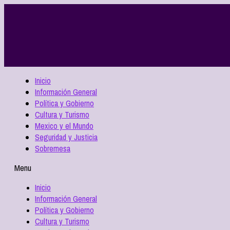
Inicio
Información General
Política y Gobierno
Cultura y Turismo
Mexico y el Mundo
Seguridad y Justicia
Sobremesa
Menu
Inicio
Información General
Política y Gobierno
Cultura y Turismo