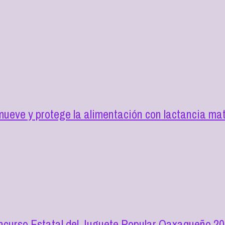
mueve y protege la alimentación con lactancia ma
oncurso Estatal del Juguete Popular Oaxaqueño 2