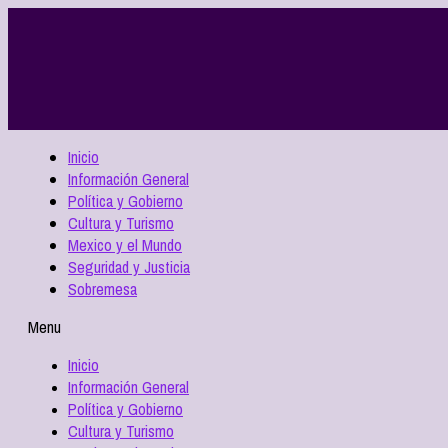
Inicio
Información General
Política y Gobierno
Cultura y Turismo
Mexico y el Mundo
Seguridad y Justicia
Sobremesa
Menu
Inicio
Información General
Política y Gobierno
Cultura y Turismo