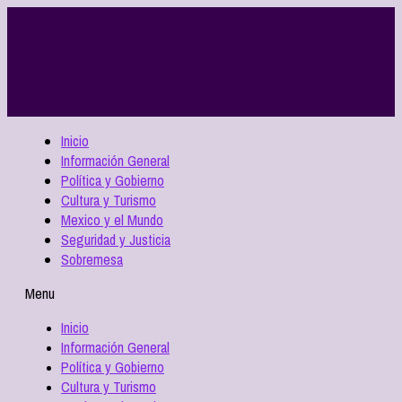
Inicio
Información General
Política y Gobierno
Cultura y Turismo
Mexico y el Mundo
Seguridad y Justicia
Sobremesa
Menu
Inicio
Información General
Política y Gobierno
Cultura y Turismo