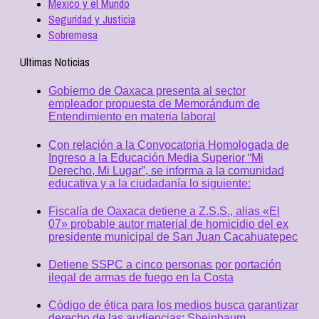
Mexico y el Mundo
Seguridad y Justicia
Sobremesa
Ultimas Noticias
Gobierno de Oaxaca presenta al sector
empleador propuesta de Memorándum de
Entendimiento en materia laboral
Con relación a la Convocatoria Homologada de
Ingreso a la Educación Media Superior “Mi
Derecho, Mi Lugar”, se informa a la comunidad
educativa y a la ciudadanía lo siguiente:
Fiscalía de Oaxaca detiene a Z.S.S., alias «El
07» probable autor material de homicidio del ex
presidente municipal de San Juan Cacahuatepec
Detiene SSPC a cinco personas por portación
ilegal de armas de fuego en la Costa
Código de ética para los medios busca garantizar
derecho de las audiencias: Sheinbaum