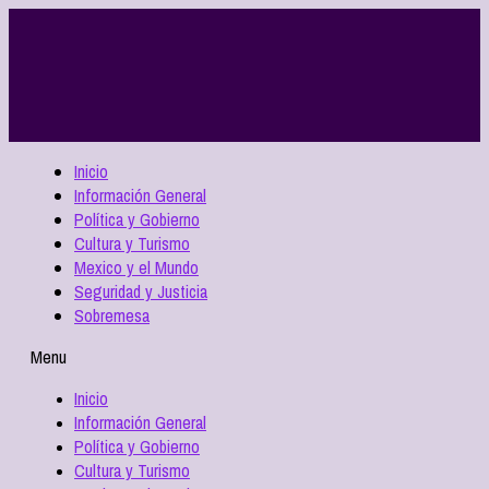
Inicio
Información General
Política y Gobierno
Cultura y Turismo
Mexico y el Mundo
Seguridad y Justicia
Sobremesa
Menu
Inicio
Información General
Política y Gobierno
Cultura y Turismo