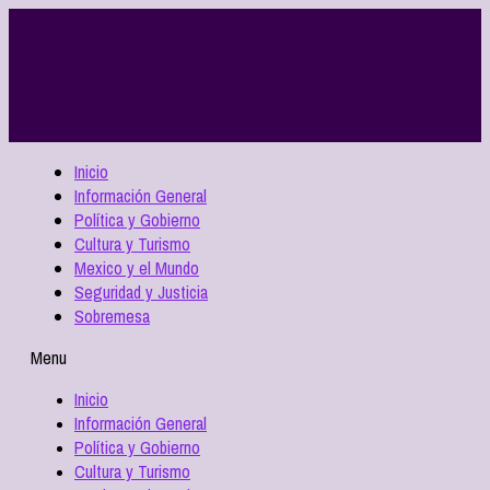
Inicio
Información General
Política y Gobierno
Cultura y Turismo
Mexico y el Mundo
Seguridad y Justicia
Sobremesa
Menu
Inicio
Información General
Política y Gobierno
Cultura y Turismo