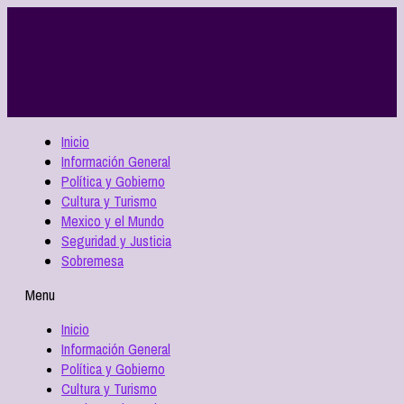
Inicio
Información General
Política y Gobierno
Cultura y Turismo
Mexico y el Mundo
Seguridad y Justicia
Sobremesa
Menu
Inicio
Información General
Política y Gobierno
Cultura y Turismo