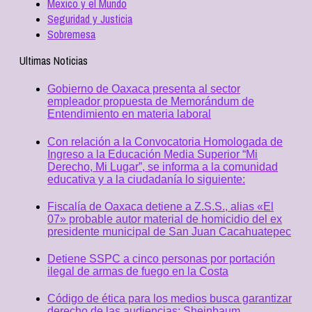
Mexico y el Mundo
Seguridad y Justicia
Sobremesa
Ultimas Noticias
Gobierno de Oaxaca presenta al sector
empleador propuesta de Memorándum de
Entendimiento en materia laboral
Con relación a la Convocatoria Homologada de
Ingreso a la Educación Media Superior “Mi
Derecho, Mi Lugar”, se informa a la comunidad
educativa y a la ciudadanía lo siguiente:
Fiscalía de Oaxaca detiene a Z.S.S., alias «El
07» probable autor material de homicidio del ex
presidente municipal de San Juan Cacahuatepec
Detiene SSPC a cinco personas por portación
ilegal de armas de fuego en la Costa
Código de ética para los medios busca garantizar
derecho de las audiencias: Sheinbaum