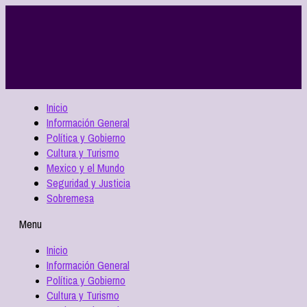
Inicio
Información General
Política y Gobierno
Cultura y Turismo
Mexico y el Mundo
Seguridad y Justicia
Sobremesa
Menu
Inicio
Información General
Política y Gobierno
Cultura y Turismo