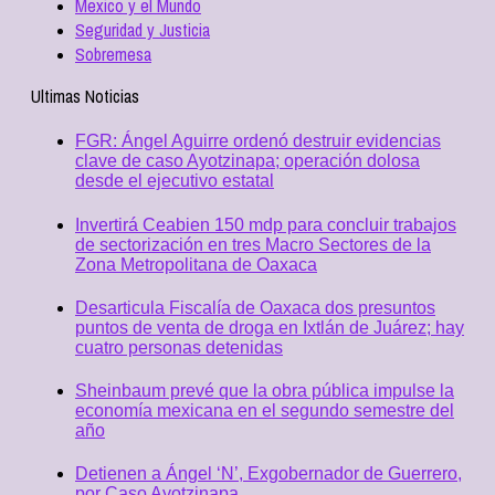
Mexico y el Mundo
Seguridad y Justicia
Sobremesa
Ultimas Noticias
FGR: Ángel Aguirre ordenó destruir evidencias
clave de caso Ayotzinapa; operación dolosa
desde el ejecutivo estatal
Invertirá Ceabien 150 mdp para concluir trabajos
de sectorización en tres Macro Sectores de la
Zona Metropolitana de Oaxaca
Desarticula Fiscalía de Oaxaca dos presuntos
puntos de venta de droga en Ixtlán de Juárez; hay
cuatro personas detenidas
Sheinbaum prevé que la obra pública impulse la
economía mexicana en el segundo semestre del
año
Detienen a Ángel ‘N’, Exgobernador de Guerrero,
por Caso Ayotzinapa