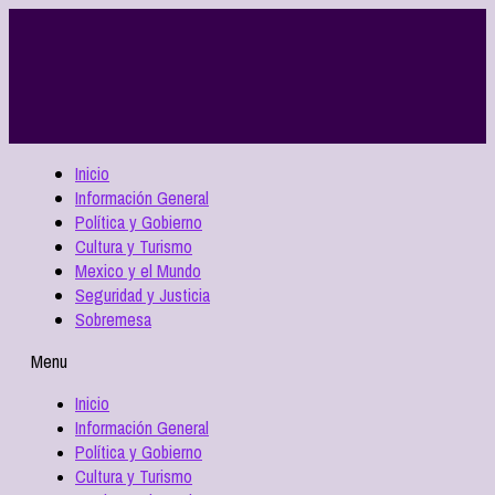
Inicio
Información General
Política y Gobierno
Cultura y Turismo
Mexico y el Mundo
Seguridad y Justicia
Sobremesa
Menu
Inicio
Información General
Política y Gobierno
Cultura y Turismo