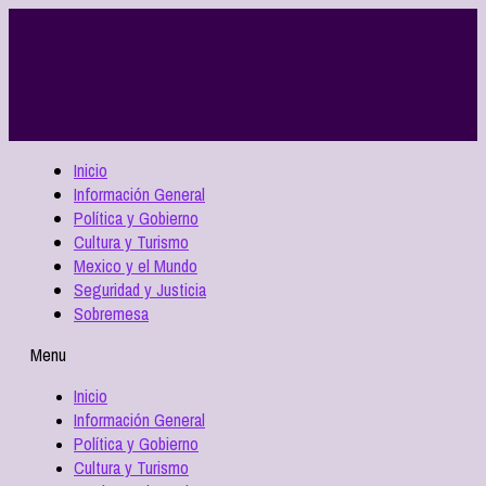
Inicio
Información General
Política y Gobierno
Cultura y Turismo
Mexico y el Mundo
Seguridad y Justicia
Sobremesa
Menu
Inicio
Información General
Política y Gobierno
Cultura y Turismo