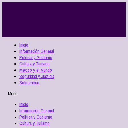
Inicio
Información General
Política y Gobierno
Cultura y Turismo
Mexico y el Mundo
Seguridad y Justicia
Sobremesa
Menu
Inicio
Información General
Política y Gobierno
Cultura y Turismo