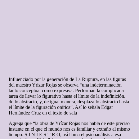
Influenciado por la generación de La Ruptura, en las figuras
del maestro Yrízar Rojas se observa “una indeterminación
tanto conceptual como expresiva. Performan la complicada
tarea de llevar lo figurativo hasta el límite de la indefinición,
de lo abstracto, y, de igual manera, desplaza lo abstracto hasta
el límite de la figuración onírica”, Así lo señala Edgar
Hernández Cruz en el texto de sala
Agrega que “la obra de Yrízar Rojas nos habla de este preciso
instante en el que el mundo nos es familiar y extraño al mismo
tiempo: S I N I E S T R O, así llama el psicoanálisis a esa