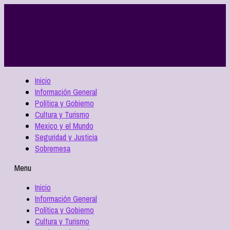
Inicio
Información General
Política y Gobierno
Cultura y Turismo
Mexico y el Mundo
Seguridad y Justicia
Sobremesa
Menu
Inicio
Información General
Política y Gobierno
Cultura y Turismo