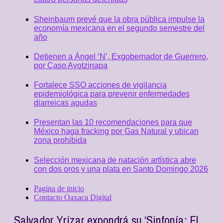
Sheinbaum prevé que la obra pública impulse la
economía mexicana en el segundo semestre del
año
Detienen a Ángel ‘N’, Exgobernador de Guerrero,
por Caso Ayotzinapa
Fortalece SSO acciones de vigilancia
epidemiológica para prevenir enfermedades
diarreicas agudas
Presentan las 10 recomendaciones para que
México haga fracking por Gas Natural y ubican
zona prohibida
Selección mexicana de natación artística abre
con dos oros y una plata en Santo Domingo 2026
Pagina de inicio
Contacto Oaxaca Digital
Salvador Yrízar expondrá su ‘Sinfonía: El