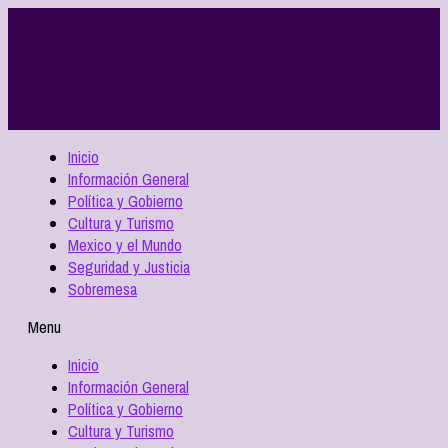
Inicio
Información General
Política y Gobierno
Cultura y Turismo
Mexico y el Mundo
Seguridad y Justicia
Sobremesa
Menu
Inicio
Información General
Política y Gobierno
Cultura y Turismo