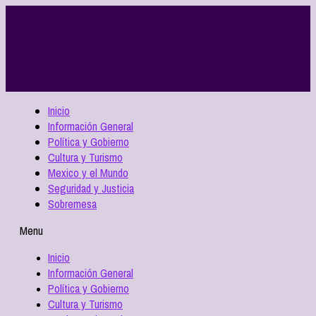
Inicio
Información General
Política y Gobierno
Cultura y Turismo
Mexico y el Mundo
Seguridad y Justicia
Sobremesa
Menu
Inicio
Información General
Política y Gobierno
Cultura y Turismo