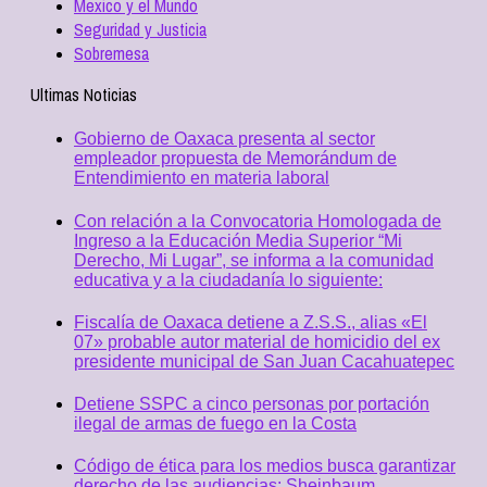
Mexico y el Mundo
Seguridad y Justicia
Sobremesa
Ultimas Noticias
Gobierno de Oaxaca presenta al sector
empleador propuesta de Memorándum de
Entendimiento en materia laboral
Con relación a la Convocatoria Homologada de
Ingreso a la Educación Media Superior “Mi
Derecho, Mi Lugar”, se informa a la comunidad
educativa y a la ciudadanía lo siguiente:
Fiscalía de Oaxaca detiene a Z.S.S., alias «El
07» probable autor material de homicidio del ex
presidente municipal de San Juan Cacahuatepec
Detiene SSPC a cinco personas por portación
ilegal de armas de fuego en la Costa
Código de ética para los medios busca garantizar
derecho de las audiencias: Sheinbaum