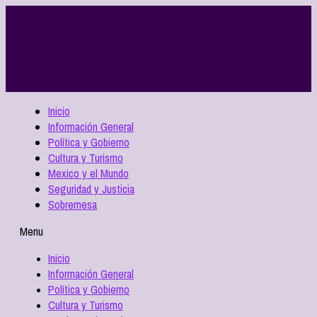
Inicio
Información General
Política y Gobierno
Cultura y Turismo
Mexico y el Mundo
Seguridad y Justicia
Sobremesa
Menu
Inicio
Información General
Política y Gobierno
Cultura y Turismo