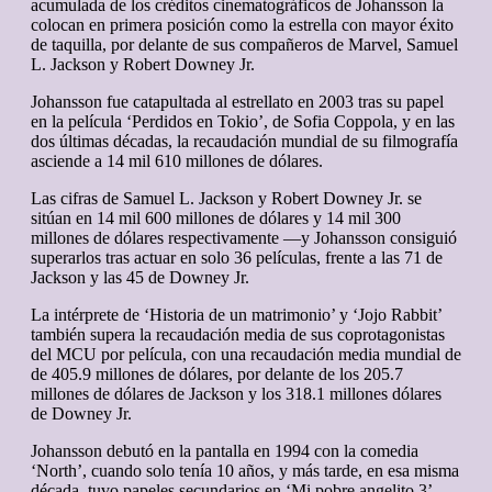
acumulada de los créditos cinematográficos de Johansson la
colocan en primera posición como la estrella con mayor éxito
de taquilla, por delante de sus compañeros de Marvel, Samuel
L. Jackson y Robert Downey Jr.
Johansson fue catapultada al estrellato en 2003 tras su papel
en la película ‘Perdidos en Tokio’, de Sofia Coppola, y en las
dos últimas décadas, la recaudación mundial de su filmografía
asciende a 14 mil 610 millones de dólares.
Las cifras de Samuel L. Jackson y Robert Downey Jr. se
sitúan en 14 mil 600 millones de dólares y 14 mil 300
millones de dólares respectivamente —y Johansson consiguió
superarlos tras actuar en solo 36 películas, frente a las 71 de
Jackson y las 45 de Downey Jr.
La intérprete de ‘Historia de un matrimonio’ y ‘Jojo Rabbit’
también supera la recaudación media de sus coprotagonistas
del MCU por película, con una recaudación media mundial de
de 405.9 millones de dólares, por delante de los 205.7
millones de dólares de Jackson y los 318.1 millones dólares
de Downey Jr.
Johansson debutó en la pantalla en 1994 con la comedia
‘North’, cuando solo tenía 10 años, y más tarde, en esa misma
década, tuvo papeles secundarios en ‘Mi pobre angelito 3’,