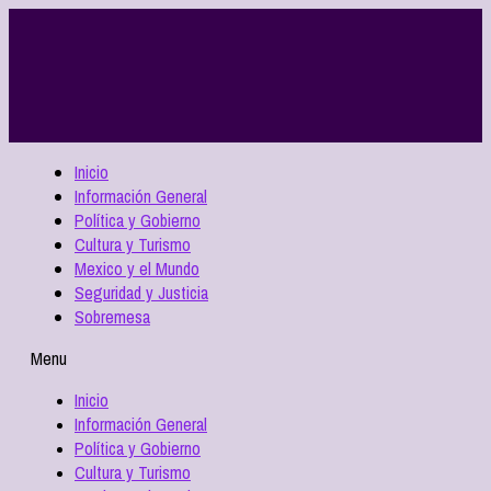
Inicio
Información General
Política y Gobierno
Cultura y Turismo
Mexico y el Mundo
Seguridad y Justicia
Sobremesa
Menu
Inicio
Información General
Política y Gobierno
Cultura y Turismo