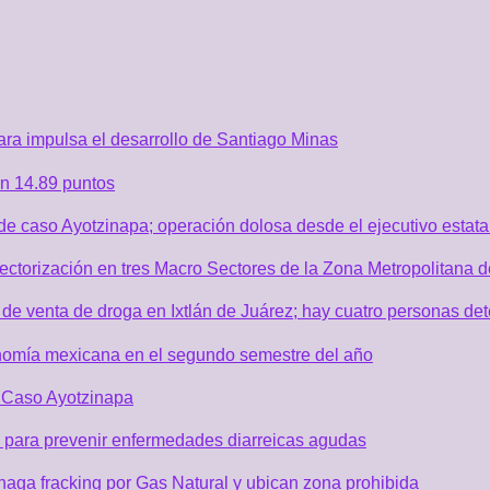
ra impulsa el desarrollo de Santiago Minas
n 14.89 puntos
de caso Ayotzinapa; operación dolosa desde el ejecutivo estata
sectorización en tres Macro Sectores de la Zona Metropolitana
de venta de droga en Ixtlán de Juárez; hay cuatro personas de
nomía mexicana en el segundo semestre del año
r Caso Ayotzinapa
 para prevenir enfermedades diarreicas agudas
aga fracking por Gas Natural y ubican zona prohibida