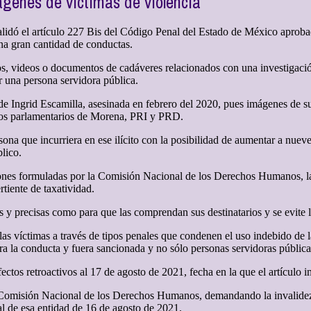
ágenes de víctimas de violencia
alidó el artículo 227 Bis del Código Penal del Estado de México aprob
na gran cantidad de conductas.
os, videos o documentos de cadáveres relacionados con una investigaci
or una persona servidora pública.
de Ingrid Escamilla, asesinada en febrero del 2020, pues imágenes de s
upos parlamentarios de Morena, PRI y PRD.
sona que incurriera en ese ilícito con la posibilidad de aumentar a nuev
blico.
ciones formuladas por la Comisión Nacional de los Derechos Humanos, la
rtiente de taxatividad.
 y precisas como para que las comprendan sus destinatarios y se evite la
 las víctimas a través de tipos penales que condenen el uso indebido de 
ara la conducta y fuera sancionada y no sólo personas servidoras pública
 efectos retroactivos al 17 de agosto de 2021, fecha en la que el artículo
 Comisión Nacional de los Derechos Humanos, demandando la invalidez 
l de esa entidad de 16 de agosto de 2021.