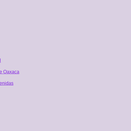
l
 de Oaxaca
tenidas