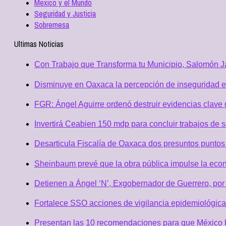
Mexico y el Mundo
Seguridad y Justicia
Sobremesa
Ultimas Noticias
Con Trabajo que Transforma tu Municipio, Salomón Ja
Disminuye en Oaxaca la percepción de inseguridad e
FGR: Ángel Aguirre ordenó destruir evidencias clave 
Invertirá Ceabien 150 mdp para concluir trabajos de 
Desarticula Fiscalía de Oaxaca dos presuntos puntos 
Sheinbaum prevé que la obra pública impulse la eco
Detienen a Ángel ‘N’, Exgobernador de Guerrero, po
Fortalece SSO acciones de vigilancia epidemiológica
Presentan las 10 recomendaciones para que México h