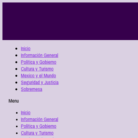
Inicio
Información General
Política y Gobierno
Cultura y Turismo
Mexico y el Mundo
Seguridad y Justicia
Sobremesa
Menu
Inicio
Información General
Política y Gobierno
Cultura y Turismo