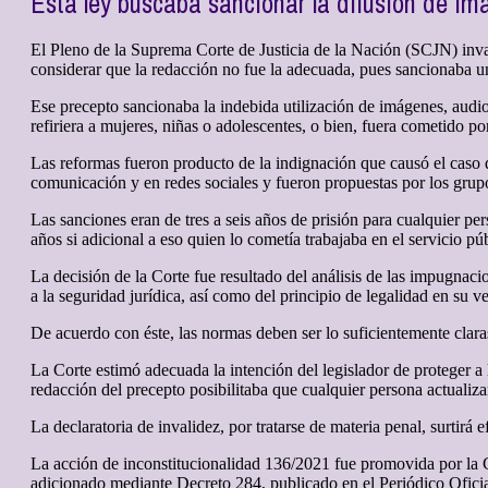
Esta ley buscaba sancionar la difusión de im
El Pleno de la Suprema Corte de Justicia de la Nación (SCJN) inv
considerar que la redacción no fue la adecuada, pues sancionaba u
Ese precepto sancionaba la indebida utilización de imágenes, audi
refiriera a mujeres, niñas o adolescentes, o bien, fuera cometido p
Las reformas fueron producto de la indignación que causó el caso 
comunicación y en redes sociales y fueron propuestas por los gr
Las sanciones eran de tres a seis años de prisión para cualquier per
años si adicional a eso quien lo cometía trabajaba en el servicio pú
La decisión de la Corte fue resultado del análisis de las impugna
a la seguridad jurídica, así como del principio de legalidad en su ve
De acuerdo con éste, las normas deben ser lo suficientemente claras
La Corte estimó adecuada la intención del legislador de proteger a
redacción del precepto posibilitaba que cualquier persona actualiz
La declaratoria de invalidez, por tratarse de materia penal, surtirá
La acción de inconstitucionalidad 136/2021 fue promovida por la
adicionado mediante Decreto 284, publicado en el Periódico Oficia