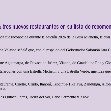
 a tres nuevos restaurantes en su lista de recom
 fue reconocida durante la edición 2026 de la Guía Michelin, la cual 
eda Velasco señaló que, con el respaldo del Gobernador Salomón Jara C
 son: Aguamarga, de Oaxaca de Juárez, Vianda, de Guadalupe Etla y Gl
galardones con una Estrella Michelin y una Estrella Verde, mientras qu
taurante, Criollo, Crudo, Itanoní, Teocintle-Tika’aya, Zandunga, Alf
aca.
 Las Quince Letras, Tierra del Sol, Labo Fermento y Xaok.