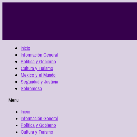
Inicio
Información General
Política y Gobierno
Cultura y Turismo
Mexico y el Mundo
Seguridad y Justicia
Sobremesa
Menu
Inicio
Información General
Política y Gobierno
Cultura y Turismo