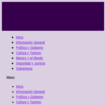
Inicio
Información General
Política y Gobierno
Cultura y Turismo
Mexico y el Mundo
Seguridad y Justicia
Sobremesa
Menu
Inicio
Información General
Política y Gobierno
Cultura y Turismo