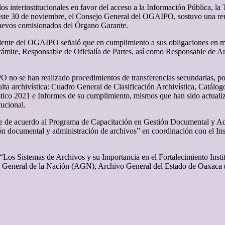
los interinstitucionales en favor del acceso a la Información Pública, l
; este 30 de noviembre, el Consejo General del OGAIPO, sostuvo una reu
nuevos comisionados del Órgano Garante.
idente del OGAIPO señaló que en cumplimiento a sus obligaciones en ma
ámite, Responsable de Oficialía de Partes, así como Responsable de 
no se han realizado procedimientos de transferencias secundarias, por
ulta archivística: Cuadro General de Clasificación Archivística, Catá
ico 2021 e Informes de su cumplimiento, mismos que han sido actualiz
tucional.
de acuerdo al Programa de Capacitación en Gestión Documental y Admin
ón documental y administración de archivos” en coordinación con el Ins
 “Los Sistemas de Archivos y su Importancia en el Fortalecimiento Ins
 General de la Nación (AGN), Archivo General del Estado de Oaxaca (