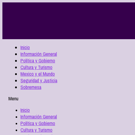
Inicio
Información General
Política y Gobierno
Cultura y Turismo
Mexico y el Mundo
Seguridad y Justicia
Sobremesa
Menu
Inicio
Información General
Política y Gobierno
Cultura y Turismo