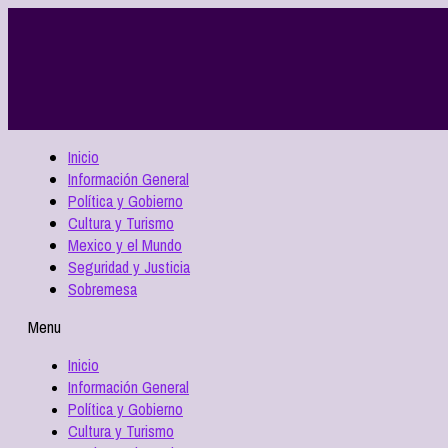
Inicio
Información General
Política y Gobierno
Cultura y Turismo
Mexico y el Mundo
Seguridad y Justicia
Sobremesa
Menu
Inicio
Información General
Política y Gobierno
Cultura y Turismo