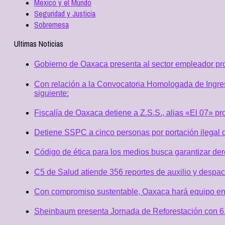
Mexico y el Mundo
Seguridad y Justicia
Sobremesa
Ultimas Noticias
Gobierno de Oaxaca presenta al sector empleador p
Con relación a la Convocatoria Homologada de Ingres
siguiente:
Fiscalía de Oaxaca detiene a Z.S.S., alias «El 07» p
Detiene SSPC a cinco personas por portación ilegal 
Código de ética para los medios busca garantizar de
C5 de Salud atiende 356 reportes de auxilio y desp
Con compromiso sustentable, Oaxaca hará equipo en
Sheinbaum presenta Jornada de Reforestación con 6.