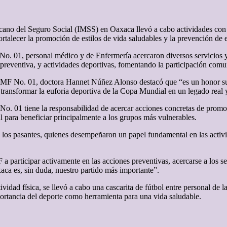
ano del Seguro Social (IMSS) en Oaxaca llevó a cabo actividades con
ortalecer la promoción de estilos de vida saludables y la prevención de
No. 01, personal médico y de Enfermería acercaron diversos servicios y 
 preventiva, y actividades deportivas, fomentando la participación comu
UMF No. 01, doctora Hannet Núñez Alonso destacó que “es un honor sum
ransformar la euforia deportiva de la Copa Mundial en un legado real y
. 01 tiene la responsabilidad de acercar acciones concretas de promo
ial para beneficiar principalmente a los grupos más vulnerables.
y los pasantes, quienes desempeñaron un papel fundamental en las activ
 participar activamente en las acciones preventivas, acercarse a los serv
aca es, sin duda, nuestro partido más importante”.
tividad física, se llevó a cabo una cascarita de fútbol entre personal
portancia del deporte como herramienta para una vida saludable.