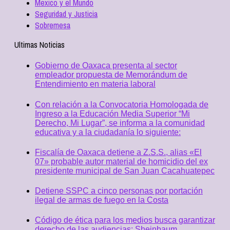
Mexico y el Mundo
Seguridad y Justicia
Sobremesa
Ultimas Noticias
Gobierno de Oaxaca presenta al sector
empleador propuesta de Memorándum de
Entendimiento en materia laboral
Con relación a la Convocatoria Homologada de
Ingreso a la Educación Media Superior “Mi
Derecho, Mi Lugar”, se informa a la comunidad
educativa y a la ciudadanía lo siguiente:
Fiscalía de Oaxaca detiene a Z.S.S., alias «El
07» probable autor material de homicidio del ex
presidente municipal de San Juan Cacahuatepec
Detiene SSPC a cinco personas por portación
ilegal de armas de fuego en la Costa
Código de ética para los medios busca garantizar
derecho de las audiencias: Sheinbaum