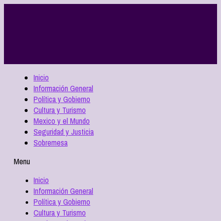
Inicio
Información General
Política y Gobierno
Cultura y Turismo
Mexico y el Mundo
Seguridad y Justicia
Sobremesa
Menu
Inicio
Información General
Política y Gobierno
Cultura y Turismo