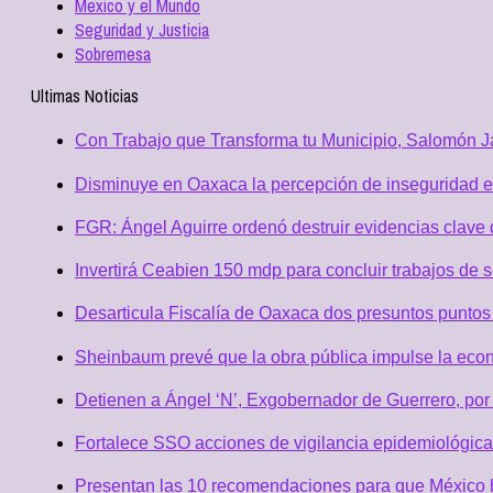
Mexico y el Mundo
Seguridad y Justicia
Sobremesa
Ultimas Noticias
Con Trabajo que Transforma tu Municipio, Salomón Ja
Disminuye en Oaxaca la percepción de inseguridad e
FGR: Ángel Aguirre ordenó destruir evidencias clave 
Invertirá Ceabien 150 mdp para concluir trabajos de 
Desarticula Fiscalía de Oaxaca dos presuntos puntos 
Sheinbaum prevé que la obra pública impulse la eco
Detienen a Ángel ‘N’, Exgobernador de Guerrero, po
Fortalece SSO acciones de vigilancia epidemiológica
Presentan las 10 recomendaciones para que México h