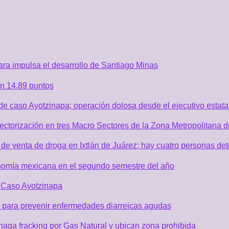
ra impulsa el desarrollo de Santiago Minas
n 14.89 puntos
de caso Ayotzinapa; operación dolosa desde el ejecutivo estata
sectorización en tres Macro Sectores de la Zona Metropolitana
de venta de droga en Ixtlán de Juárez; hay cuatro personas de
nomía mexicana en el segundo semestre del año
r Caso Ayotzinapa
 para prevenir enfermedades diarreicas agudas
aga fracking por Gas Natural y ubican zona prohibida