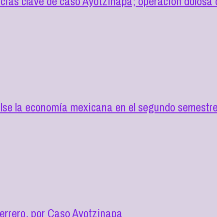
cias clave de caso Ayotzinapa; operación dolosa d
lse la economía mexicana en el segundo semestre
errero, por Caso Ayotzinapa