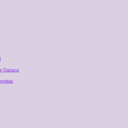
l
 de Oaxaca
tenidas