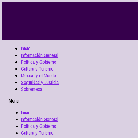
Inicio
Información General
Política y Gobierno
Cultura y Turismo
Mexico y el Mundo
Seguridad y Justicia
Sobremesa
Menu
Inicio
Información General
Política y Gobierno
Cultura y Turismo