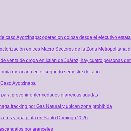
de caso Ayotzinapa; operación dolosa desde el ejecutivo estata
sectorización en tres Macro Sectores de la Zona Metropolitana
de venta de droga en Ixtlán de Juárez; hay cuatro personas de
nomía mexicana en el segundo semestre del año
r Caso Ayotzinapa
 para prevenir enfermedades diarreicas agudas
aga fracking por Gas Natural y ubican zona prohibida
os oros y una plata en Santo Domingo 2026
 escándalos por aranceles