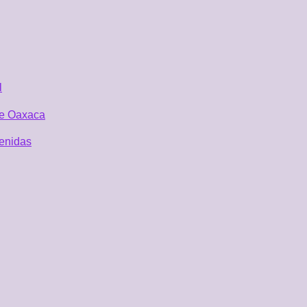
l
 de Oaxaca
tenidas