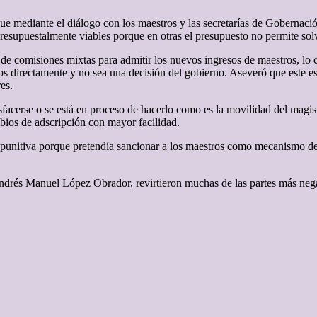
e mediante el diálogo con los maestros y las secretarías de Gobernaci
resupuestalmente viables porque en otras el presupuesto no permite solv
n de comisiones mixtas para admitir los nuevos ingresos de maestros, lo 
os directamente y no sea una decisión del gobierno. Aseveró que este e
es.
acerse o se está en proceso de hacerlo como es la movilidad del magiste
mbios de adscripción con mayor facilidad.
punitiva porque pretendía sancionar a los maestros como mecanismo d
Andrés Manuel López Obrador, revirtieron muchas de las partes más nega