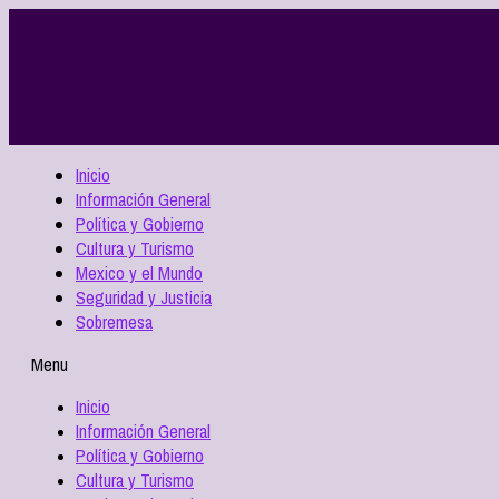
Inicio
Información General
Política y Gobierno
Cultura y Turismo
Mexico y el Mundo
Seguridad y Justicia
Sobremesa
Menu
Inicio
Información General
Política y Gobierno
Cultura y Turismo