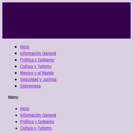
Inicio
Información General
Política y Gobierno
Cultura y Turismo
Mexico y el Mundo
Seguridad y Justicia
Sobremesa
Menu
Inicio
Información General
Política y Gobierno
Cultura y Turismo