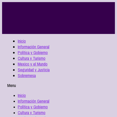
Inicio
Información General
Política y Gobierno
Cultura y Turismo
Mexico y el Mundo
Seguridad y Justicia
Sobremesa
Menu
Inicio
Información General
Política y Gobierno
Cultura y Turismo