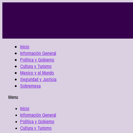
Inicio
Información General
Política y Gobierno
Cultura y Turismo
Mexico y el Mundo
Seguridad y Justicia
Sobremesa
Menu
Inicio
Información General
Política y Gobierno
Cultura y Turismo