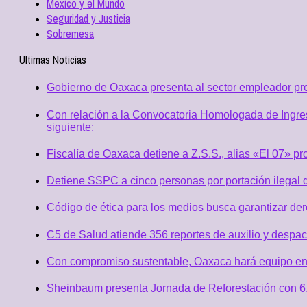
Mexico y el Mundo
Seguridad y Justicia
Sobremesa
Ultimas Noticias
Gobierno de Oaxaca presenta al sector empleador p
Con relación a la Convocatoria Homologada de Ingres
siguiente:
Fiscalía de Oaxaca detiene a Z.S.S., alias «El 07» p
Detiene SSPC a cinco personas por portación ilegal 
Código de ética para los medios busca garantizar de
C5 de Salud atiende 356 reportes de auxilio y desp
Con compromiso sustentable, Oaxaca hará equipo en
Sheinbaum presenta Jornada de Reforestación con 6.