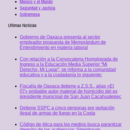
Mexico y el Mundo
Seguridad y Justicia
Sobremesa
Ultimas Noticias
Gobierno de Oaxaca presenta al sector
empleador propuesta de Memorándum de
Entendimiento en materia laboral
Con relación a la Convocatoria Homologada de
Ingreso a la Educación Media Superior “Mi
Derecho, Mi Lugar”, se informa a la comunidad
educativa y a la ciudadanía lo siguiente:
Fiscalía de Oaxaca detiene a Z.S.S., alias «El
07» probable autor material de homicidio del ex
presidente municipal de San Juan Cacahuatepec
Detiene SSPC a cinco personas por portación
ilegal de armas de fuego en la Costa
Código de ética para los medios busca garantizar
derecho de las audiencias: Sheinbaum