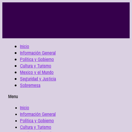
Inicio
Información General
Política y Gobierno
Cultura y Turismo
Mexico y el Mundo
Seguridad y Justicia
Sobremesa
Menu
Inicio
Información General
Política y Gobierno
Cultura y Turismo