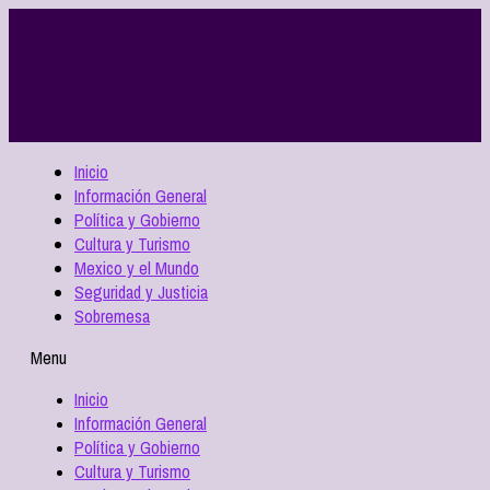
Inicio
Información General
Política y Gobierno
Cultura y Turismo
Mexico y el Mundo
Seguridad y Justicia
Sobremesa
Menu
Inicio
Información General
Política y Gobierno
Cultura y Turismo