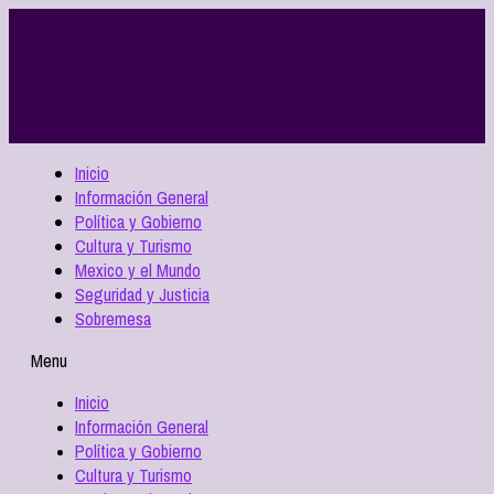
Inicio
Información General
Política y Gobierno
Cultura y Turismo
Mexico y el Mundo
Seguridad y Justicia
Sobremesa
Menu
Inicio
Información General
Política y Gobierno
Cultura y Turismo