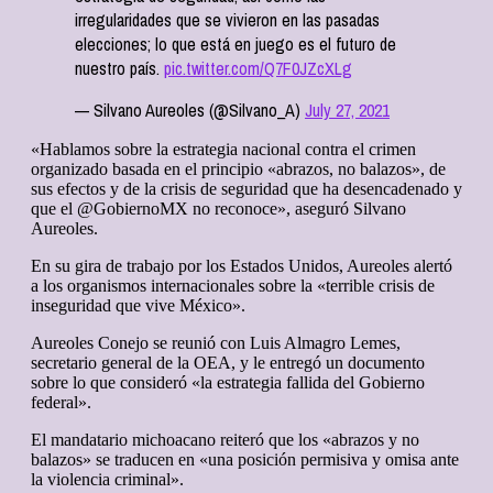
irregularidades que se vivieron en las pasadas
elecciones; lo que está en juego es el futuro de
nuestro país.
pic.twitter.com/Q7F0JZcXLg
— Silvano Aureoles (@Silvano_A)
July 27, 2021
«Hablamos sobre la estrategia nacional contra el crimen
organizado basada en el principio «abrazos, no balazos», de
sus efectos y de la crisis de seguridad que ha desencadenado y
que el @GobiernoMX no reconoce», aseguró Silvano
Aureoles.
En su gira de trabajo por los Estados Unidos, Aureoles alertó
a los organismos internacionales sobre la «terrible crisis de
inseguridad que vive México».
Aureoles Conejo se reunió con Luis Almagro Lemes,
secretario general de la OEA, y le entregó un documento
sobre lo que consideró «la estrategia fallida del Gobierno
federal».
El mandatario michoacano reiteró que los «abrazos y no
balazos» se traducen en «una posición permisiva y omisa ante
la violencia criminal».