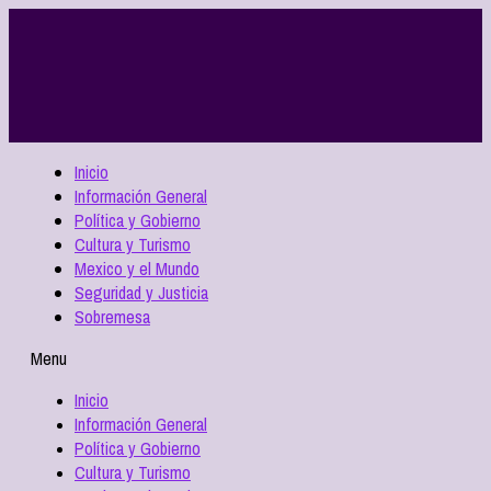
Inicio
Información General
Política y Gobierno
Cultura y Turismo
Mexico y el Mundo
Seguridad y Justicia
Sobremesa
Menu
Inicio
Información General
Política y Gobierno
Cultura y Turismo