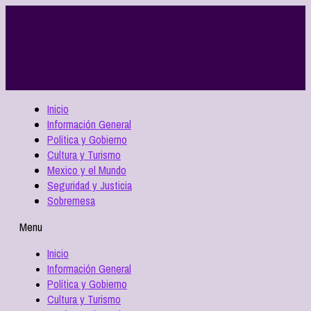
Inicio
Información General
Política y Gobierno
Cultura y Turismo
Mexico y el Mundo
Seguridad y Justicia
Sobremesa
Menu
Inicio
Información General
Política y Gobierno
Cultura y Turismo