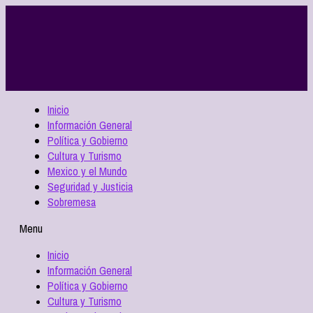
Inicio
Información General
Política y Gobierno
Cultura y Turismo
Mexico y el Mundo
Seguridad y Justicia
Sobremesa
Menu
Inicio
Información General
Política y Gobierno
Cultura y Turismo