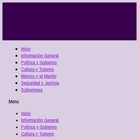
Inicio
Información General
Política y Gobierno
Cultura y Turismo
Mexico y el Mundo
Seguridad y Justicia
Sobremesa
Menu
Inicio
Información General
Política y Gobierno
Cultura y Turismo