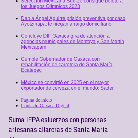
Selección Mexicana Sub-20 consigue boleto a
los Juegos Olímpicos 2028
Dan a Ángel Aguirre prisión preventiva por caso
Ayotzinapa; le niegan arraigo domiciliario
Concluye DIF Oaxaca gira de atención a
agencias municipales de Montoya y San Martín
Mexicapam
Cumple Gobernador de Oaxaca con
rehabilitación de carretera de Santa María
Ecatepec
México se convirtió en 2025 en el mayor
exportador de cerveza en el mundo: Sader
Pagina de inicio
Contacto Oaxaca Digital
Suma IFPA esfuerzos con personas
artesanas alfareras de Santa María