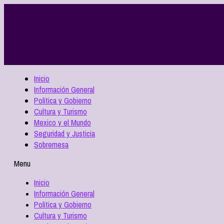
Inicio
Información General
Política y Gobierno
Cultura y Turismo
Mexico y el Mundo
Seguridad y Justicia
Sobremesa
Menu
Inicio
Información General
Política y Gobierno
Cultura y Turismo