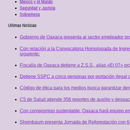
Mexico y el Mundo
Seguridad y Justicia
Sobremesa
Ultimas Noticias
Gobierno de Oaxaca presenta al sector empleador p
Con relación a la Convocatoria Homologada de Ingres
siguiente:
Fiscalía de Oaxaca detiene a Z.S.S., alias «El 07» p
Detiene SSPC a cinco personas por portación ilegal 
Código de ética para los medios busca garantizar de
C5 de Salud atiende 356 reportes de auxilio y desp
Con compromiso sustentable, Oaxaca hará equipo en
Sheinbaum presenta Jornada de Reforestación con 6.