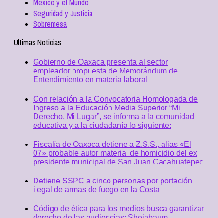
Mexico y el Mundo
Seguridad y Justicia
Sobremesa
Ultimas Noticias
Gobierno de Oaxaca presenta al sector
empleador propuesta de Memorándum de
Entendimiento en materia laboral
Con relación a la Convocatoria Homologada de
Ingreso a la Educación Media Superior “Mi
Derecho, Mi Lugar”, se informa a la comunidad
educativa y a la ciudadanía lo siguiente:
Fiscalía de Oaxaca detiene a Z.S.S., alias «El
07» probable autor material de homicidio del ex
presidente municipal de San Juan Cacahuatepec
Detiene SSPC a cinco personas por portación
ilegal de armas de fuego en la Costa
Código de ética para los medios busca garantizar
derecho de las audiencias: Sheinbaum