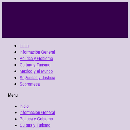
Inicio
Información General
Política y Gobierno
Cultura y Turismo
Mexico y el Mundo
Seguridad y Justicia
Sobremesa
Menu
Inicio
Información General
Política y Gobierno
Cultura y Turismo