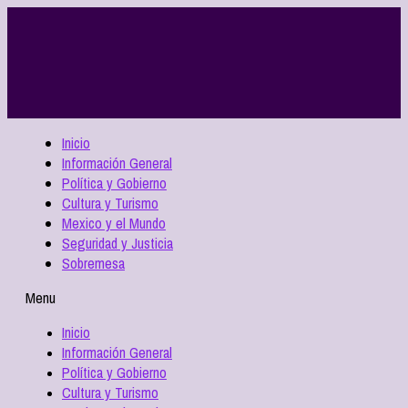
Inicio
Información General
Política y Gobierno
Cultura y Turismo
Mexico y el Mundo
Seguridad y Justicia
Sobremesa
Menu
Inicio
Información General
Política y Gobierno
Cultura y Turismo