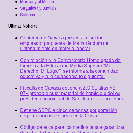
Mexico y el Mundo
Seguridad y Justicia
Sobremesa
Ultimas Noticias
Gobierno de Oaxaca presenta al sector
empleador propuesta de Memorándum de
Entendimiento en materia laboral
Con relación a la Convocatoria Homologada de
Ingreso a la Educación Media Superior “Mi
Derecho, Mi Lugar”, se informa a la comunidad
educativa y a la ciudadanía lo siguiente:
Fiscalía de Oaxaca detiene a Z.S.S., alias «El
07» probable autor material de homicidio del ex
presidente municipal de San Juan Cacahuatepec
Detiene SSPC a cinco personas por portación
ilegal de armas de fuego en la Costa
Código de ética para los medios busca garantizar
derecho de las audiencias: Sheinbaum