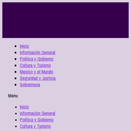
Inicio
Información General
Política y Gobierno
Cultura y Turismo
Mexico y el Mundo
Seguridad y Justicia
Sobremesa
Menu
Inicio
Información General
Política y Gobierno
Cultura y Turismo