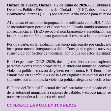
Oaxaca de Juárez, Oaxaca, a 2 de junio de 2026.-
El Tribunal El
Derechos Político Electorales del Ciudadano (JDC), dos de los cua
Normativos Internos (JDCI) por ser esta la vía idónea para su reso
Al analizar el medio de impugnación identificado como JDC/45/2026
se inconformaron porque el Gobierno del Estado omitió nombrar c
consecuencia, el TEEO revocó el nombramiento y acreditación expe
los grupos en conflicto, para garantizar el respeto a la autonomía 
Por otra parte, en la resolución del juicio interpuesto por ciuda
incorporar nuevos integrantes a dicho Consejo ni registrar nuevas p
suspendido por hechos de violencia, por lo que los actos reclamado
En el expediente JDC/21/2026, dos mujeres electas como suplentes
personas electas como propietarias, la autoridad municipal convoc
violencia política en razón de género en su contra. El Tribunal de
establecido en el artículo 41 de la Ley Orgánica Municipal del Est
suplentes. En tanto que, la violencia política alegada se declaró ine
El Pleno del Tribunal Electoral declaró parcialmente fundado el ag
de la autoridad municipal a sesiones de cabildo; y en otro juicio
no corresponder a la materia electoral.
COMPARTE LA NOTA EN TUS REDES