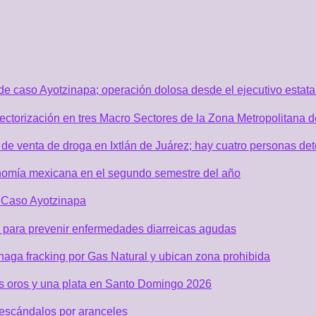
de caso Ayotzinapa; operación dolosa desde el ejecutivo estata
sectorización en tres Macro Sectores de la Zona Metropolitana
de venta de droga en Ixtlán de Juárez; hay cuatro personas de
nomía mexicana en el segundo semestre del año
r Caso Ayotzinapa
 para prevenir enfermedades diarreicas agudas
aga fracking por Gas Natural y ubican zona prohibida
os oros y una plata en Santo Domingo 2026
 escándalos por aranceles