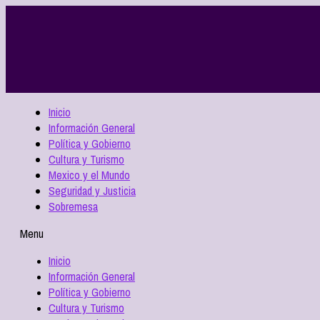
Inicio
Información General
Política y Gobierno
Cultura y Turismo
Mexico y el Mundo
Seguridad y Justicia
Sobremesa
Menu
Inicio
Información General
Política y Gobierno
Cultura y Turismo