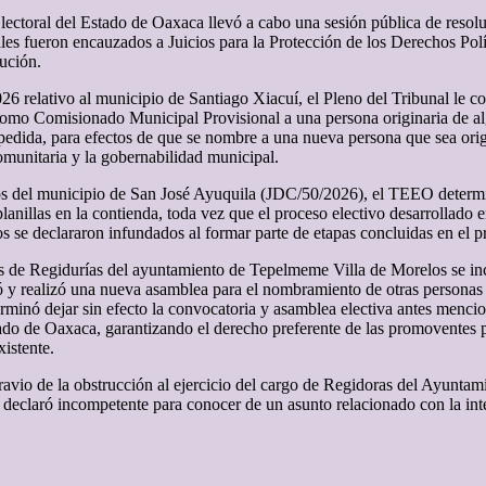
ectoral del Estado de Oaxaca llevó a cabo una sesión pública de resoluc
les fueron encauzados a Juicios para la Protección de los Derechos Pol
lución.
 relativo al municipio de Santiago Xiacuí, el Pleno del Tribunal le con
omo Comisionado Municipal Provisional a una persona originaria de al
dida, para efectos de que se nombre a una nueva persona que sea origi
comunitaria y la gobernabilidad municipal.
danos del municipio de San José Ayuquila (JDC/50/2026), el TEEO determ
lanillas en la contienda, toda vez que el proceso electivo desarrollado 
s se declararon infundados al formar parte de etapas concluidas en el p
 de Regidurías del ayuntamiento de Tepelmeme Villa de Morelos se inco
ó y realizó una nueva asamblea para el nombramiento de otras personas 
terminó dejar sin efecto la convocatoria y asamblea electiva antes menc
ado de Oaxaca, garantizando el derecho preferente de las promoventes p
xistente.
ravio de la obstrucción al ejercicio del cargo de Regidoras del Ayuntami
, se declaró incompetente para conocer de un asunto relacionado con la 