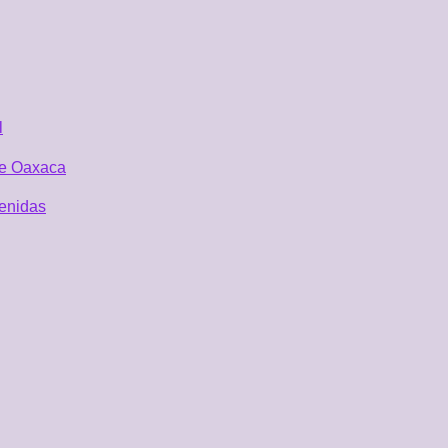
l
 de Oaxaca
tenidas