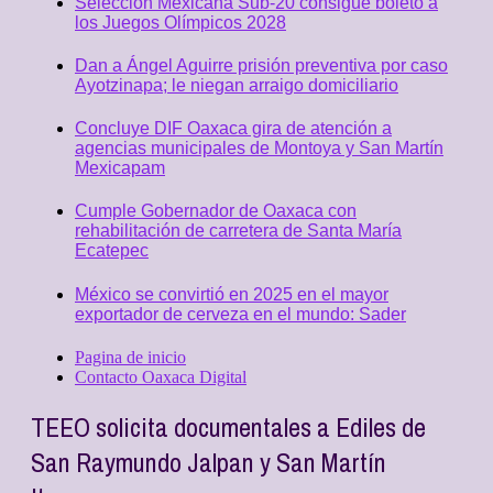
Selección Mexicana Sub-20 consigue boleto a
los Juegos Olímpicos 2028
Dan a Ángel Aguirre prisión preventiva por caso
Ayotzinapa; le niegan arraigo domiciliario
Concluye DIF Oaxaca gira de atención a
agencias municipales de Montoya y San Martín
Mexicapam
Cumple Gobernador de Oaxaca con
rehabilitación de carretera de Santa María
Ecatepec
México se convirtió en 2025 en el mayor
exportador de cerveza en el mundo: Sader
Pagina de inicio
Contacto Oaxaca Digital
TEEO solicita documentales a Ediles de
San Raymundo Jalpan y San Martín