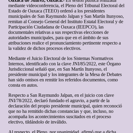
Oaxaca de Juárez, Oaxaca.-
En sesión pública realizada
mediante videoconferencia, el Pleno del Tribunal Electoral del
Estado de Oaxaca (TEEO) ordenó a los presidentes
municipales de San Raymundo Jalpan y San Martín Itunyoso,
remitan al Consejo General del Instituto Estatal Electoral y de
Participación Ciudadana de Oaxaca (IEEPCO), las
documentales relativas a sus respectivas elecciones de
autoridades municipales, para que en el ámbito de sus
atribuciones realice el pronunciamiento pertinente respecto a
la validez de dichos procesos electivos.
Mediante el Juicio Electoral de los Sistemas Normativos
Internos, identificado con la clave JNI/85/2022, este Órgano
Jurisdiccional señaló que, en San Martín Itunyoso, el
presidente municipal y los integrantes de la Mesa de Debates
han sido omisos en remitir los referidos documentos, como
consta en autos.
Respecto a San Raymundo Jalpan, en el juicio con clave
JNI/78/2022, declaró fundado el agravio, a partir de la
declaración del propio presidente municipal, quien reconoció
que no ha remitido dichas constancias y que, incluso, no
acompaña los acontecimientos suscitados en el proceso
electivo, tildándolo de inválido.
Al respecto, el Pleno, por unanimidad, afirmó que a dicha