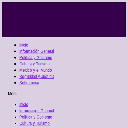
Inicio
Información General
Política y Gobierno
Cultura y Turismo
Mexico y el Mundo
Seguridad y Justicia
Sobremesa
Menu
Inicio
Información General
Política y Gobierno
Cultura y Turismo