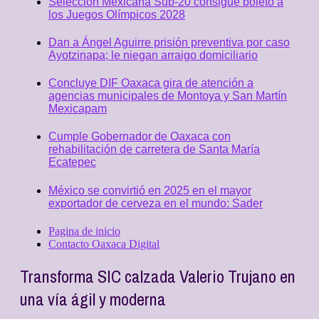
Selección Mexicana Sub-20 consigue boleto a
los Juegos Olímpicos 2028
Dan a Ángel Aguirre prisión preventiva por caso
Ayotzinapa; le niegan arraigo domiciliario
Concluye DIF Oaxaca gira de atención a
agencias municipales de Montoya y San Martín
Mexicapam
Cumple Gobernador de Oaxaca con
rehabilitación de carretera de Santa María
Ecatepec
México se convirtió en 2025 en el mayor
exportador de cerveza en el mundo: Sader
Pagina de inicio
Contacto Oaxaca Digital
Transforma SIC calzada Valerio Trujano en
una vía ágil y moderna