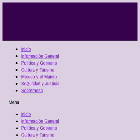
Inicio
Información General
Política y Gobierno
Cultura y Turismo
Mexico y el Mundo
Seguridad y Justicia
Sobremesa
Menu
Inicio
Información General
Política y Gobierno
Cultura y Turismo