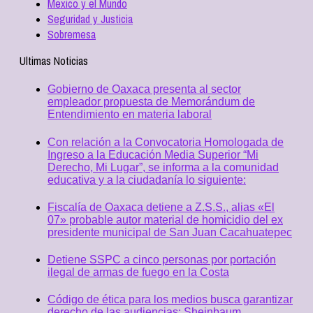
Mexico y el Mundo
Seguridad y Justicia
Sobremesa
Ultimas Noticias
Gobierno de Oaxaca presenta al sector
empleador propuesta de Memorándum de
Entendimiento en materia laboral
Con relación a la Convocatoria Homologada de
Ingreso a la Educación Media Superior “Mi
Derecho, Mi Lugar”, se informa a la comunidad
educativa y a la ciudadanía lo siguiente:
Fiscalía de Oaxaca detiene a Z.S.S., alias «El
07» probable autor material de homicidio del ex
presidente municipal de San Juan Cacahuatepec
Detiene SSPC a cinco personas por portación
ilegal de armas de fuego en la Costa
Código de ética para los medios busca garantizar
derecho de las audiencias: Sheinbaum