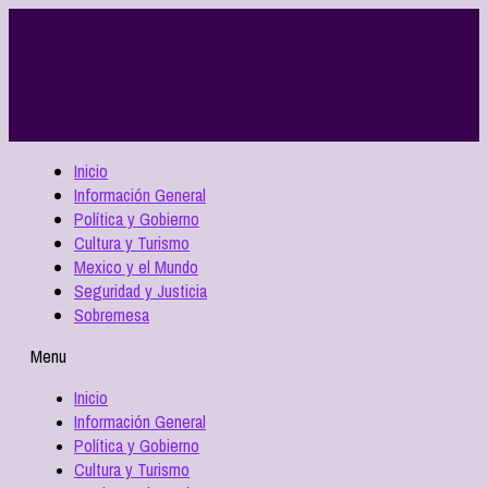
Inicio
Información General
Política y Gobierno
Cultura y Turismo
Mexico y el Mundo
Seguridad y Justicia
Sobremesa
Menu
Inicio
Información General
Política y Gobierno
Cultura y Turismo