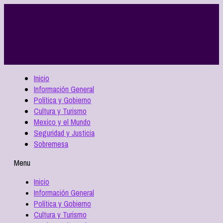
Inicio
Información General
Política y Gobierno
Cultura y Turismo
Mexico y el Mundo
Seguridad y Justicia
Sobremesa
Menu
Inicio
Información General
Política y Gobierno
Cultura y Turismo