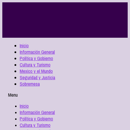
Inicio
Información General
Política y Gobierno
Cultura y Turismo
Mexico y el Mundo
Seguridad y Justicia
Sobremesa
Menu
Inicio
Información General
Política y Gobierno
Cultura y Turismo