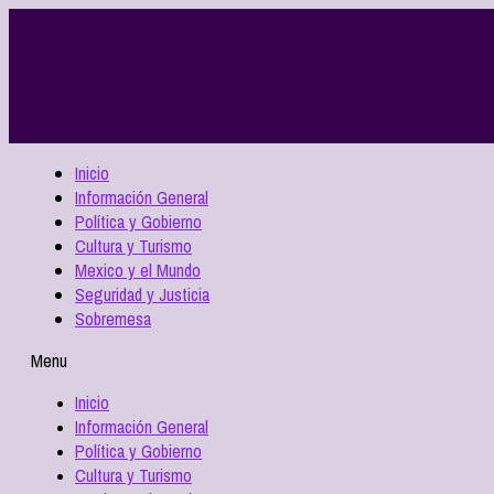
Inicio
Información General
Política y Gobierno
Cultura y Turismo
Mexico y el Mundo
Seguridad y Justicia
Sobremesa
Menu
Inicio
Información General
Política y Gobierno
Cultura y Turismo