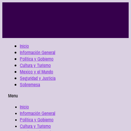
Inicio
Información General
Política y Gobierno
Cultura y Turismo
Mexico y el Mundo
Seguridad y Justicia
Sobremesa
Menu
Inicio
Información General
Política y Gobierno
Cultura y Turismo