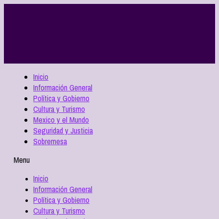
Inicio
Información General
Política y Gobierno
Cultura y Turismo
Mexico y el Mundo
Seguridad y Justicia
Sobremesa
Menu
Inicio
Información General
Política y Gobierno
Cultura y Turismo