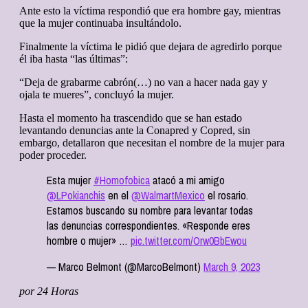
Ante esto la víctima respondió que era hombre gay, mientras
que la mujer continuaba insultándolo.
Finalmente la víctima le pidió que dejara de agredirlo porque
él iba hasta “las últimas”:
“Deja de grabarme cabrón(…) no van a hacer nada gay y
ojala te mueres”, concluyó la mujer.
Hasta el momento ha trascendido que se han estado
levantando denuncias ante la Conapred y Copred, sin
embargo, detallaron que necesitan el nombre de la mujer para
poder proceder.
Esta mujer
#Homofobica
atacó a mi amigo
@LPokianchis
en el
@WalmartMexico
el rosario.
Estamos buscando su nombre para levantar todas
las denuncias correspondientes. «Responde eres
hombre o mujer» …
pic.twitter.com/Orw0BbEwou
— Marco Belmont (@MarcoBelmont)
March 9, 2023
por 24 Horas