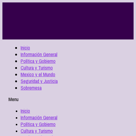
Inicio
Información General
Política y Gobierno
Cultura y Turismo
Mexico y el Mundo
Seguridad y Justicia
Sobremesa
Menu
Inicio
Información General
Política y Gobierno
Cultura y Turismo