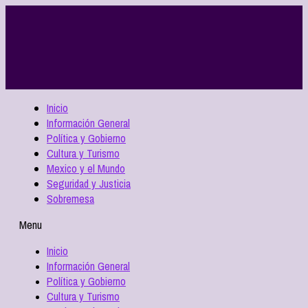
Inicio
Información General
Política y Gobierno
Cultura y Turismo
Mexico y el Mundo
Seguridad y Justicia
Sobremesa
Menu
Inicio
Información General
Política y Gobierno
Cultura y Turismo